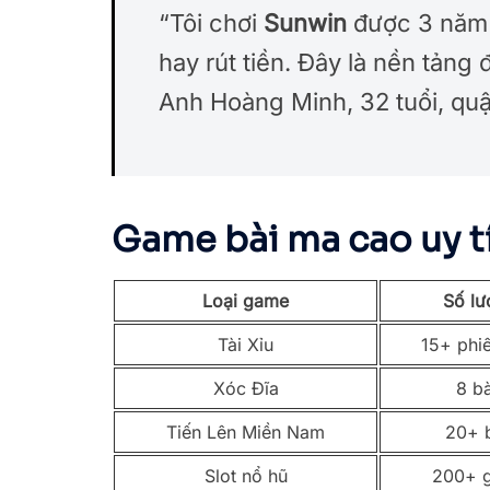
“Tôi chơi
Sunwin
được 3 năm r
hay rút tiền. Đây là nền tảng 
Anh Hoàng Minh, 32 tuổi, qu
Game bài ma cao uy t
Loại game
Số lư
Tài Xỉu
15+ phi
Xóc Đĩa
8 b
Tiến Lên Miền Nam
20+ 
Slot nổ hũ
200+ 