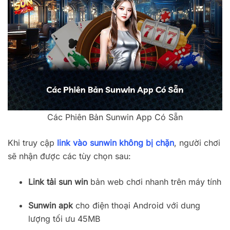
Các Phiên Bản Sunwin App Có Sẵn
Khi truy cập
link vào sunwin không bị chặn
, người chơi
sẽ nhận được các tùy chọn sau:
Link tải sun win
bản web chơi nhanh trên máy tính
Sunwin apk
cho điện thoại Android với dung
lượng tối ưu 45MB