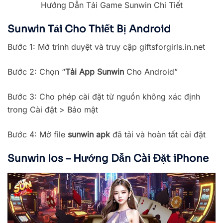
Hướng Dẫn Tải Game Sunwin Chi Tiết
Sunwin Tải
Cho Thiết Bị Android
Bước 1: Mở trình duyệt và truy cập giftsforgirls.in.net
Bước 2: Chọn “
Tải App Sunwin
Cho Android”
Bước 3: Cho phép cài đặt từ nguồn không xác định
trong Cài đặt > Bảo mật
Bước 4: Mở file
sunwin apk
đã tải và hoàn tất cài đặt
Sunwin Ios
– Hướng Dẫn Cài Đặt iPhone