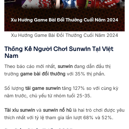
Xu Hướng Game Bài Đổi Thưởng Cuối Năm 2024
Thống Kê Người Chơi
Sunwin
Tại Việt
Nam
Theo báo cáo mới nhất,
sunwin
đang dẫn đầu thị
trường
game bài đổi thưởng
với 35% thị phần.
Số lượng
tải game sunwin
tăng 127% so với cùng kỳ
năm trước, chủ yếu từ nhóm tuổi 25-35.
Tài xỉu sunwin
và
sunwin nổ hũ
là hai trò chơi được yêu
thích nhất với tỷ lệ tham gia lần lượt 68% và 52%.