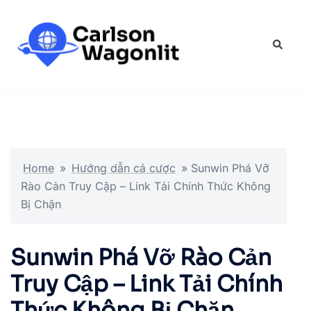
Skip
to
Search
content
Home
»
Hướng dẫn cá cược
»
Sunwin Phá Vỡ
Rào Cản Truy Cập – Link Tải Chính Thức Không
Bị Chặn
Sunwin Phá Vỡ Rào Cản
Truy Cập – Link Tải Chính
Thức Không Bị Chặn