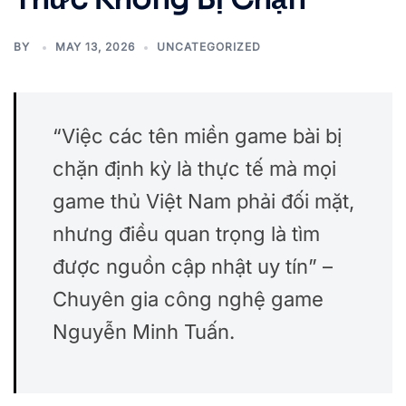
BY
MAY 13, 2026
UNCATEGORIZED
“Việc các tên miền game bài bị
chặn định kỳ là thực tế mà mọi
game thủ Việt Nam phải đối mặt,
nhưng điều quan trọng là tìm
được nguồn cập nhật uy tín” –
Chuyên gia công nghệ game
Nguyễn Minh Tuấn.