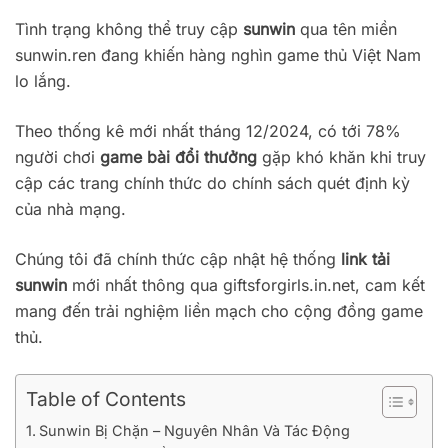
Tình trạng không thể truy cập
sunwin
qua tên miền
sunwin.ren đang khiến hàng nghìn game thủ Việt Nam
lo lắng.
Theo thống kê mới nhất tháng 12/2024, có tới 78%
người chơi
game bài đổi thưởng
gặp khó khăn khi truy
cập các trang chính thức do chính sách quét định kỳ
của nhà mạng.
Chúng tôi đã chính thức cập nhật hệ thống
link tải
sunwin
mới nhất thông qua giftsforgirls.in.net, cam kết
mang đến trải nghiệm liền mạch cho cộng đồng game
thủ.
Table of Contents
Sunwin Bị Chặn – Nguyên Nhân Và Tác Động