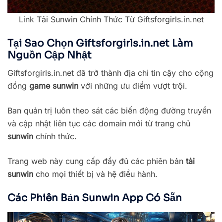
Link Tải Sunwin Chính Thức Từ Giftsforgirls.in.net
Tại Sao Chọn Giftsforgirls.in.net Làm
Nguồn Cập Nhật
Giftsforgirls.in.net đã trở thành địa chỉ tin cậy cho cộng
đồng
game sunwin
với những ưu điểm vượt trội.
Ban quản trị luôn theo sát các biến động đường truyền
và cập nhật liên tục các domain mới từ trang chủ
sunwin
chính thức.
Trang web này cung cấp đầy đủ các phiên bản
tải
sunwin
cho mọi thiết bị và hệ điều hành.
Các Phiên Bản
Sunwin App
Có Sẵn