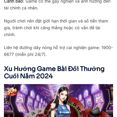
Cảnh báo
: Game có thể gây nghiện và ảnh hưởng đến
tài chính cá nhân.
Người chơi nên đặt giới hạn thời gian và số tiền tham
gia, tránh chơi khi căng thẳng hoặc có vấn đề tài
chính.
Liên hệ đường dây nóng hỗ trợ cai nghiện game: 1900-
6677 (miễn phí 24/7).
Xu Hướng
Game Bài Đổi Thưởng
Cuối Năm 2024