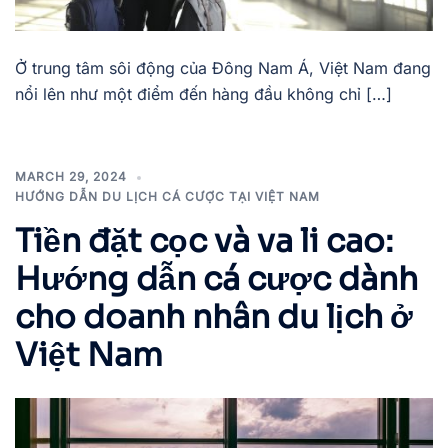
Ở trung tâm sôi động của Đông Nam Á, Việt Nam đang
nổi lên như một điểm đến hàng đầu không chỉ […]
MARCH 29, 2024
HƯỚNG DẪN DU LỊCH CÁ CƯỢC TẠI VIỆT NAM
Tiền đặt cọc và va li cao:
Hướng dẫn cá cược dành
cho doanh nhân du lịch ở
Việt Nam