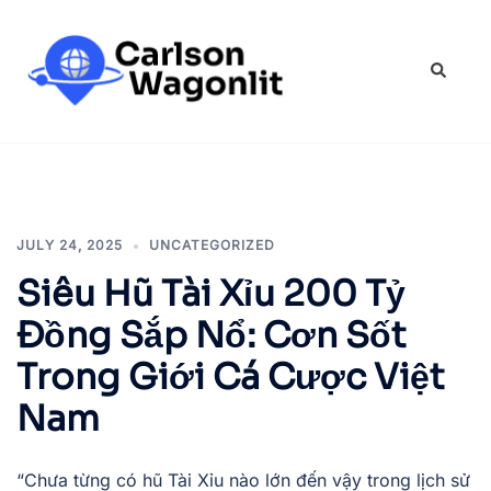
Skip
to
Search
content
JULY 24, 2025
UNCATEGORIZED
Siêu Hũ Tài Xỉu 200 Tỷ
Đồng Sắp Nổ: Cơn Sốt
Trong Giới Cá Cược Việt
Nam
“Chưa từng có hũ Tài Xỉu nào lớn đến vậy trong lịch sử