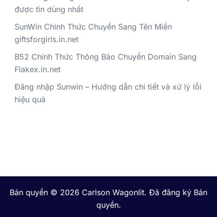
được tin dùng nhất
SunWin Chính Thức Chuyển Sang Tên Miền
giftsforgirls.in.net
B52 Chính Thức Thông Báo Chuyển Domain Sang
Flakex.in.net
Đăng nhập Sunwin – Hướng dẫn chi tiết và xử lý lỗi
hiệu quả
Bản quyền © 2026 Carlson Wagonlit. Đã đăng ký Bản
quyền.