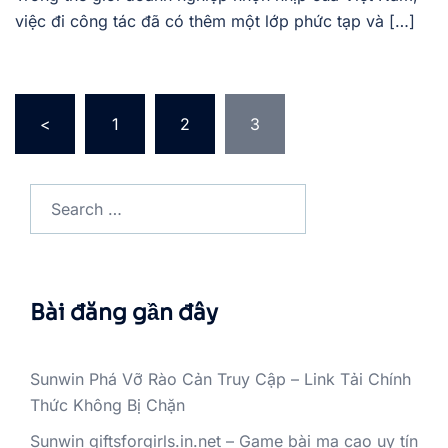
việc đi công tác đã có thêm một lớp phức tạp và […]
Posts
<
1
2
3
pagination
Search
for:
Bài đăng gần đây
Sunwin Phá Vỡ Rào Cản Truy Cập – Link Tải Chính
Thức Không Bị Chặn
Sunwin giftsforgirls.in.net – Game bài ma cao uy tín